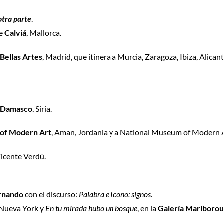
otra parte
.
de
Calviá
, Mallorca.
 Bellas Artes
, Madrid, que itinera a Murcia, Zaragoza, Ibiza, Alica
 Damasco
, Siria.
of Modern Art
, Aman, Jordania y a National Museum of Modern Ar
Vicente Verdú.
ernando
con el discurso:
Palabra e Icono: signos.
 Nueva York y
En tu mirada hubo un bosque
, en la
Galería Marlboro