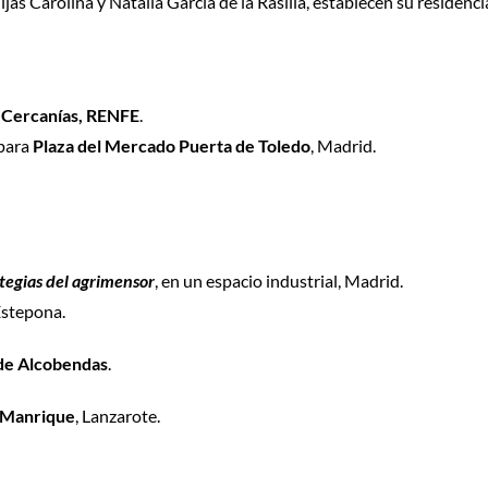
s Carolina y Natalia García de la Rasilla, establecen su residencia
a
Cercanías, RENFE
.
 para
Plaza del Mercado Puerta de Toledo
, Madrid.
tegias del agrimensor
, en un espacio industrial, Madrid.
Estepona.
de Alcobendas
.
 Manrique
, Lanzarote.