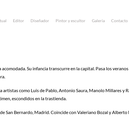
tual
Editor
Diseñador
Pintor y escultor
Galería
Contacto
a acomodada. Su infancia transcurre en la capital. Pasa los veranos
ra.
oce a artistas como Luis de Pablo, Antonio Saura, Manolo Millares y 
égimen, escondidos en la trastienda.
lle de San Bernardo, Madrid. Coincide con Valeriano Bozal y Albert