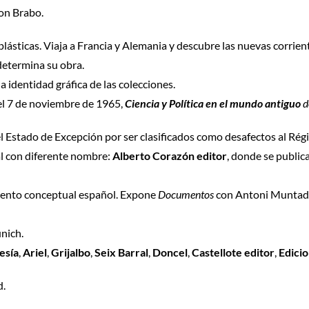
on Brabo.
 plásticas. Viaja a Francia y Alemania y descubre las nuevas corrient
determina su obra.
la identidad gráfica de las colecciones.
el 7 de noviembre de 1965,
Ciencia y Política en el mundo antiguo
d
 el Estado de Excepción por ser clasificados como desafectos al Rég
al con diferente nombre:
Alberto Corazón editor
, donde se public
iento conceptual español. Expone
Documentos
con Antoni Muntada
nich.
esía
,
Ariel
,
Grijalbo
,
Seix Barral
,
Doncel
,
Castellote editor
,
Edici
d.