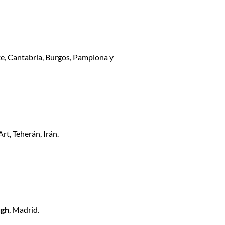
nte, Cantabria, Burgos, Pamplona y
t, Teherán, Irán.
ugh
, Madrid.