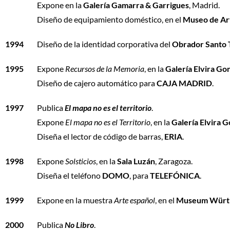
Expone en la
Galería Gamarra & Garrigues
, Madrid.
Diseño de equipamiento doméstico, en el
Museo de Ar
1994
Diseño de la identidad corporativa del
Obrador Santo
1995
Expone
Recursos de la Memoria
, en la
Galería Elvira Go
Diseño de cajero automático para
CAJA MADRID
.
1997
Publica
El mapa no es el territorio
.
Expone
El mapa no es el Territorio
, en la
Galería Elvira 
Diseña el lector de código de barras,
ERIA
.
1998
Expone
Solsticios
, en la
Sala Luzán
, Zaragoza.
Diseña el teléfono
DOMO
, para
TELEFÓNICA
.
1999
Expone en la muestra
Arte español
, en el
Museum Würt
2000
Publica
No Libro
.