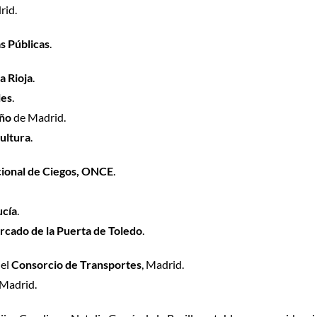
rid.
s Públicas
.
a Rioja
.
les
.
oño
de Madrid.
ultura
.
ional de Ciegos, ONCE
.
ucía
.
cado de la Puerta de Toledo
.
 el
Consorcio de Transportes
, Madrid.
 Madrid.