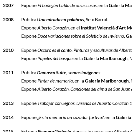
2007
Expone
El bodegón habla de otras cosas
, en la
Galería Ma
2008
Publica
Una mirada en palabras
, Seix Barral.
Expone
Alberto Corazón
, en el
Institut Valencià d’Art
Expone
Doce variaciones sobre el Solsticio de Invierno
,
Ga
2010
Expone
Oscuro es el canto. Pinturas y esculturas de Alber
Expone
Papeles del bosque
en la
Galería Marlborough
, 
2011
Publica
Damasco Suite, somos imágenes
.
Expone
Pintar de memoria
, en la
Galería Marlborough
,
Expone
Alberto Corazón. Canciones del alma de San Juan 
2013
Expone
Trabajar con Signos. Diseños de Alberto Corazón
2014
Expone
¿Es la memoria un cazador furtivo?
, en la
Galería
2015
Estrena
Siempre/Todavía
, ópera sin voces, con Alfredo A