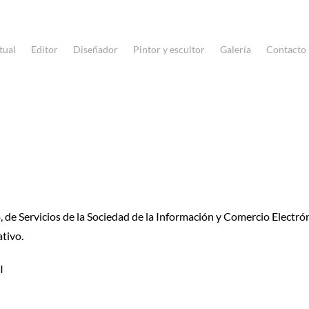
tual
Editor
Diseñador
Pintor y escultor
Galería
Contacto
, de Servicios de la Sociedad de la Información y Comercio Electrón
ativo.
I