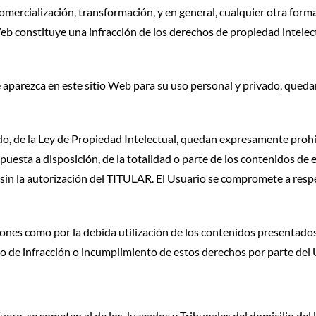
comercialización, transformación, y en general, cualquier otra form
eb constituye una infracción de los derechos de propiedad intelect
ue aparezca en este sitio Web para su uso personal y privado, qued
undo, de la Ley de Propiedad Intelectual, quedan expresamente prohi
puesta a disposición, de la totalidad o parte de los contenidos de 
, sin la autorización del TITULAR. El Usuario se compromete a res
ones como por la debida utilización de los contenidos presentados
aso de infracción o incumplimiento de estos derechos por parte del 
uero, se someten al de los Juzgados y Tribunales del domicilio del